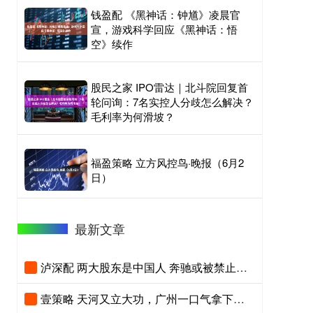
钱盈配 《黑神话：钟馗》凌晨官
宣，游戏科学回应《黑神话：悟
空》续作
股民之家 IPO雷达｜北斗院回复首
轮问询：7名实控人分歧怎么解决？
毛利率为何滑坡？
福盈策略 立方风控鸟·晚报（6月2
日）
最新文章
泸深配 两大股东是中国人 奔驰或被禁止在美国卖车！CEO急表态：不惜调整也要保住美国
壹策略 天河又立大功，广州一口气拿下三大产业项目