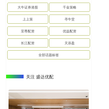
大牛证券港股
千金策略
上上策
寻牛堂
至尊配资
优益配资
长江配资
天添盈
全部话题标签
关注 盛达优配