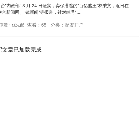
"内政部" 3 月 24 日证实，弃保潜逃的"百亿赌王"林秉文，近日在
合新闻网、"镜新闻"等报道，针对绰号"....
查看：
68
分类：
配资开户
来源：优先配
配文章已加载完成