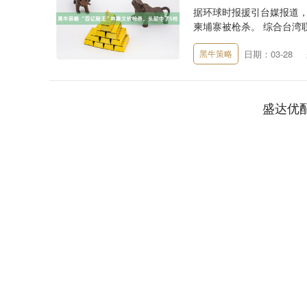
据环球时报援引台媒报道，台
柬埔寨被枪杀。 综合台湾联
日期：03-28
黑牛策略
盛达优