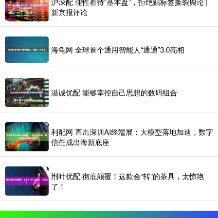
沪深配 理性看待“基本盘”，拒绝贴标签撕裂舆论 |
新京报评论
海龟网 全球首个通用智能人“通通”3.0亮相
溢诚优配 能够掌控自己思想的数码组合
利配网 直击深圳AI终端展：大模型落地加速，数字
信任成出海新底座
荆叶优配 彻底颠覆！这款会“转”的茶具，太惊艳
了！