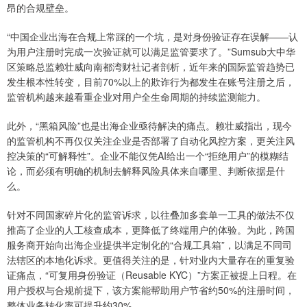
昂的合规壁垒。
“中国企业出海在合规上常踩的一个坑，是对身份验证存在误解——认
为用户注册时完成一次验证就可以满足监管要求了。”Sumsub大中华
区策略总监赖壮威向南都湾财社记者剖析，近年来的国际监管趋势已
发生根本性转变，目前70%以上的欺诈行为都发生在账号注册之后，
监管机构越来越看重企业对用户全生命周期的持续监测能力。
此外，“黑箱风险”也是出海企业亟待解决的痛点。赖壮威指出，现今
的监管机构不再仅仅关注企业是否部署了自动化风控方案，更关注风
控决策的“可解释性”。企业不能仅凭AI给出一个“拒绝用户”的模糊结
论，而必须有明确的机制去解释风险具体来自哪里、判断依据是什
么。
针对不同国家碎片化的监管诉求，以往叠加多套单一工具的做法不仅
推高了企业的人工核查成本，更降低了终端用户的体验。为此，跨国
服务商开始向出海企业提供半定制化的“合规工具箱”，以满足不同司
法辖区的本地化诉求。更值得关注的是，针对业内大量存在的重复验
证痛点，“可复用身份验证（Reusable KYC）”方案正被提上日程。在
用户授权与合规前提下，该方案能帮助用户节省约50%的注册时间，
整体业务转化率可提升约30%。