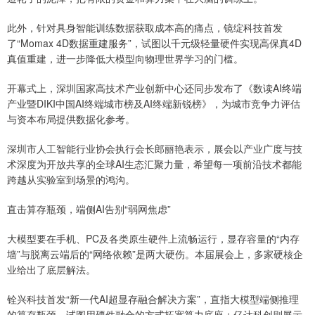
此外，针对具身智能训练数据获取成本高的痛点，镜绽科技首发
了“Momax 4D数据重建服务”，试图以千元级轻量硬件实现高保真4D
真值重建，进一步降低大模型向物理世界学习的门槛。
开幕式上，深圳国家高技术产业创新中心还同步发布了《数读AI终端
产业暨DIKI中国AI终端城市榜及AI终端新锐榜》，为城市竞争力评估
与资本布局提供数据化参考。
深圳市人工智能行业协会执行会长郎丽艳表示，展会以产业广度与技
术深度为开放共享的全球AI生态汇聚力量，希望每一项前沿技术都能
跨越从实验室到场景的鸿沟。
直击算存瓶颈，端侧AI告别“弱网焦虑”
大模型要在手机、PC及各类原生硬件上流畅运行，显存容量的“内存
墙”与脱离云端后的“网络依赖”是两大硬伤。本届展会上，多家硬核企
业给出了底层解法。
铨兴科技首发“新一代AI超显存融合解决方案”，直指大模型端侧推理
的算存瓶颈，试图用硬件融合的方式拓宽算力底座；亿达科创则展示