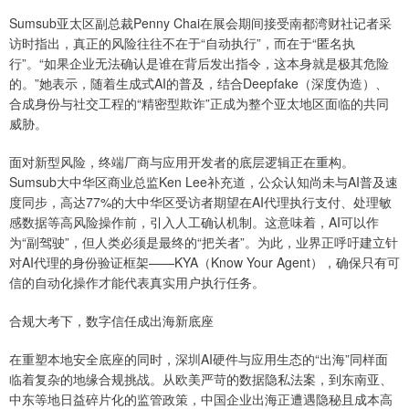
Sumsub亚太区副总裁Penny Chai在展会期间接受南都湾财社记者采
访时指出，真正的风险往往不在于“自动执行”，而在于“匿名执
行”。“如果企业无法确认是谁在背后发出指令，这本身就是极其危险
的。”她表示，随着生成式AI的普及，结合Deepfake（深度伪造）、
合成身份与社交工程的“精密型欺诈”正成为整个亚太地区面临的共同
威胁。
面对新型风险，终端厂商与应用开发者的底层逻辑正在重构。
Sumsub大中华区商业总监Ken Lee补充道，公众认知尚未与AI普及速
度同步，高达77%的大中华区受访者期望在AI代理执行支付、处理敏
感数据等高风险操作前，引入人工确认机制。这意味着，AI可以作
为“副驾驶”，但人类必须是最终的“把关者”。为此，业界正呼吁建立针
对AI代理的身份验证框架——KYA（Know Your Agent），确保只有可
信的自动化操作才能代表真实用户执行任务。
合规大考下，数字信任成出海新底座
在重塑本地安全底座的同时，深圳AI硬件与应用生态的“出海”同样面
临着复杂的地缘合规挑战。从欧美严苛的数据隐私法案，到东南亚、
中东等地日益碎片化的监管政策，中国企业出海正遭遇隐秘且成本高