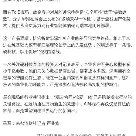
而在To B市场，政企客户对AI的诉求往往是“安全可控”优于“极致参
数”。深圳华鲲在展会上发布的“多场景AI一体机”，基于全栈国产化架
构，提供从底层算力到行业智能体的端到端本地闭环部署。
这一产品逻辑，恰恰折射出深圳AI产业的差异化竞争路径。相比于京
沪在纯基础大模型和底层理论创新上的先发优势，深圳选择了一条“以
硬补软、以用促研”的突围路线。
一名关注硬科技赛道的投资人对记者表示，企业客户不关心模型有多
少千亿参数，他们只关心数据是否出域、部署成本多高。深圳拥有全
链条的智能硬件生态，能在一公里内实现AI创意从打样到量产，这种
极速的商业化闭环能力，正是深圳AI无法被轻易复制的护城河。
展会现场的行业共识指出，“端云协同+软硬一体”已是跨越虚实壁垒的
关键路径。在这场通往万物新生的竞速中，AI终端不再仅仅是算法的
容器，而是重塑物理世界运行的新物种。
采写：南都湾财社记者 严兆鑫
盛达优配提示：文章来自网络，不代表本站观点。