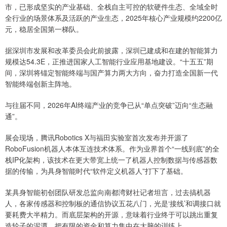
市，已形成坚实的产业基础、全栈自主可控的软硬件生态、全域全时
全行业的场景体系及活跃的产业生态，2025年核心产业规模约2200亿
元，稳居全国第一梯队。
据深圳市发展和改革委员会此前披露，深圳已建成和在建的智能算力
规模达54.3E，正推进国家人工智能行业应用基地建设。“十五五”期
间，深圳将锚定智能终端与国产算力两大方向，奋力打造全国新一代
智能终端创新主阵地。
与往届不同，2026年AI终端产业的竞争已从“单点突破”迈向“生态融
通”。
展会现场，腾讯Robotics X与福田实验室首次发布并开源了
RoboFusion机器人本体互连技术体系。作为业界首个“一线到底”的全
栈IP化架构，该技术在更大带宽上统一了机器人控制数据与传感器数
据的传输，为具身智能时代“软件定义机器人”打下了基础。
某具身智能初创团队研发总监向南都湾财社记者坦言，过去搞机器
人，各家传感器和控制板的通信协议五花八门，光是‘接线’和调接口就
要耗费大半精力。而底层架构的开源，意味着行业终于可以跳出重复
造轮子的泥潭，把有限的资金和算力集中在大脑的训练上。