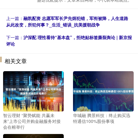
上一篇：
融凯配资 志愿军军长尹先炳犯错，军衔被降，人生道路
从此改变，所犯何事？_生活_错误_抗美援朝战争
下一篇：
沪深配 理性看待“基本盘”，拒绝贴标签撕裂舆论 | 新京报
评论
相关文章
智云理财 “聚势赋能 共赢未
华城融 腾景科技：终止购买迅
来”上市公司并购金融服务对接
特通信100%股份事项
会在榕举行