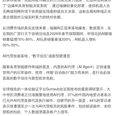
了“边缘AI具身智能决策系统”，通过端侧轻量化部署，使得机器人在
无网或弱网环境下依然能实现毫秒级自主决策。这标志着AI终端正在
逐步摆脱对云端实时算力的绝对依赖。
从消费市场的真实反馈来看，端侧AI正迎来落地爆发。数据显示，在
近期的广货行天下促销活动及2026年春节假期期间，华强北的AI眼镜
销量猛增70%-80%，AI玩具销量暴涨200%，AI机器人增长
30%-50%。
AI代理加速落地，“数字信任”成新型硬通货
随着各类智能硬件终端的普及，内置的AI代理（AI Agent）正快速接
管用户的日常操作。然而，伴随“自动执行”能力而来的，是行业必须
直面的数字信任与新型欺诈危机。
全球领先的一体化验证平台Sumsub在近期发布的最新调研显示，大
中华区消费者正日渐频繁地使用AI代理，37%的中国内地受访者表示
已允许AI代理直接代其执行操作。但硬币的另一面是，44%的受访者
表示曾遭遇至少一次与AI代理相关的风险事件，包括错误操作、未经
授权的扣款、个人数据泄露及账户入侵等。