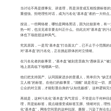
当讨论不再是摆事实、讲道理，而是演变成互相投掷标签的
重侵蚀。拒绝理性对话，成为污名化“基本盘”者的一大特点
按说，一些网络梗，哪怕是网络黑话，因为比较新奇，有一定
热一时，也没见谁非要去纠正什么。但此次对“基本盘”的污
体也下场批驳这种风气。
究其原因，一是骂“基本盘”打击面太广，已不止于小范围
对“基本盘”的污名化，正在挑起群体的对立情绪。
在污名化者的叙事里，“基本盘”被刻意歪曲为“愚昧盲从”“
地上居高临下地嘲讽一切。
他们把支持国产、认同国家进步的普通人，简单归为 “缺乏
立人格”的标签。在他们的叙事里，“清醒” 就是否定一切、
公众的对立面，才能彰显自身的“认知优越感”。这种逻辑完全
再就是，这种污名化“基本盘”风气背后，不管是出于何种
理，而是贴标签，观点碰撞变成标签互掷、情绪对抗，理性就会
化“基本盘”，网络空间里的这种拉踩、撕裂，污染了舆论