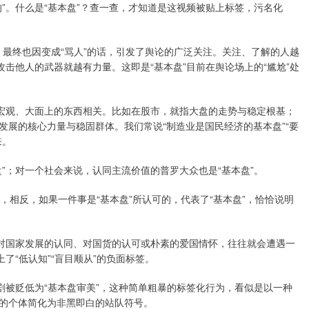
”。什么是“基本盘”？查一查，才知道是这视频被贴上标签，污名化
径，最终也因变成“骂人”的话，引发了舆论的广泛关注。关注、了解的人越
攻击他人的武器就越有力量。这即是“基本盘”目前在舆论场上的“尴尬”处
些宏观、大面上的东西相关。比如在股市，就指大盘的走势与稳定根基；
展的核心力量与稳固群体。我们常说“制造业是国民经济的基本盘”“要
来。
”；对一个社会来说，认同主流价值的普罗大众也是“基本盘”。
联，相反，如果一件事是“基本盘”所认可的，代表了“基本盘”，恰恰说明
达对国家发展的认同、对国货的认可或朴素的爱国情怀，往往就会遭遇一
了“低认知”“盲目顺从”的负面标签。
剧被贬低为“基本盘审美”，这种简单粗暴的标签化行为，看似是以一种
的个体简化为非黑即白的站队符号。