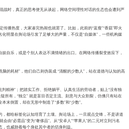
混战时，真正的思考便无从谈起，网络空间理性对话的生态也会遭到严
。
传播热度，大家凑完热闹也就罢了。比如，此前的“蓝瘦”“香菇”即火
名化明显在舆论场引发了足够大的声量，不仅是“自媒体”，一些机构媒
的自娱自乐，或是个别人表达不满情绪的出口。在网络传播裂变效应下，
被洗脑的耗材”，他们自己则伪装成 “清醒的少数人”，站在道德与认知的高
批判精神”；把踏实工作、拒绝躺平、认真生活的劳动者，贴上“没有独
质疑所有，“独立” 就是盲目否定主流、刻意与大众割裂，仿佛只有站在
本末倒置，却在无形中制造了“多数”和“少数”。
目的，都给标签化认知培育了土壤。舆论场上，一旦观点交锋，不是讲道
由“必需品”变为“奢侈品”。从“安卓人”“苹果人”的二元对立到污名
生态，也威胁着每个身处其中者的切身利益。