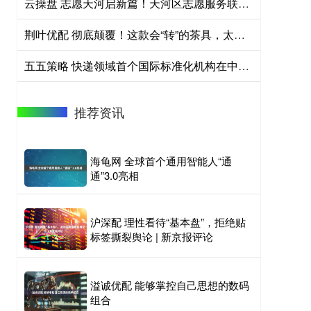
云操盘 志愿天河启新篇！天河区志愿服务联合会正式更名组建
荆叶优配 彻底颠覆！这款会“转”的茶具，太惊艳了！
五五策略 快递领域首个国际标准化机构在中国成立
推荐资讯
海龟网 全球首个通用智能人“通
通”3.0亮相
沪深配 理性看待“基本盘”，拒绝贴
标签撕裂舆论 | 新京报评论
溢诚优配 能够掌控自己思想的数码
组合