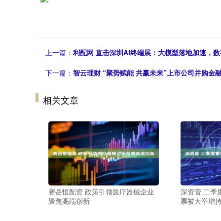
上一篇：
利配网 直击深圳AI终端展：大模型落地加速，
下一篇：
智云理财 “聚势赋能 共赢未来”上市公司并购金
相关文章
赛岳恒配资 政策引领医疗器械企业
深资管 二季
聚焦高端创新
票被大举增