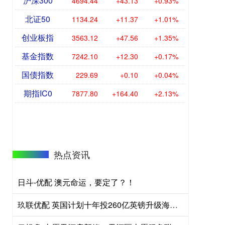
沪深300
4694.44
+43.13
+0.93%
北证50
1134.24
+11.37
+1.01%
创业板指
3563.12
+47.56
+1.35%
基金指数
7242.10
+12.30
+0.17%
国债指数
229.69
+0.10
+0.04%
期指IC0
7877.80
+164.40
+2.13%
热点资讯
日斗-优配 澳元命运，要定了？！
玖联优配 英国计划十年投260亿英镑升级海军基地