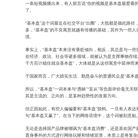
一条短视频播出来，有人留言说“你的视频是基本盘最爱看的
了。
“基本盘”这个词最近在社交平台“出圈”，大抵都是循此路
多，“基本盘”的不良寓意就越有传播的基础，其作为一些人
境。
事实上，“基本盘”本来没有褒贬倾向，相反，其总是与一
在经济、政治、社会等诸多领域，就被认为是支撑事物存续发
千方百计稳住就业基本盘”，大体就是从这些寓意中延伸而
于国家而言，广大踏实生活、勤恳奋斗的普通民众是“基本盘
所以，“基本盘”一词本来与“愚昧”“盲从”等负面评价毫无关
其是主流的、正向的，是某种趋势性的发展方向。
但正因如此，有些人偏偏要和“基本盘”脱钩。一旦有人表
句“基本盘又赢了”。在当下的网络语境中，这个词被刻意贴上
无论是选择国产品牌被嘲讽为“基本盘消费”，还是喜欢国产
置身事外的方式进行网络玩梗和情绪宣泄，本质上是将复杂