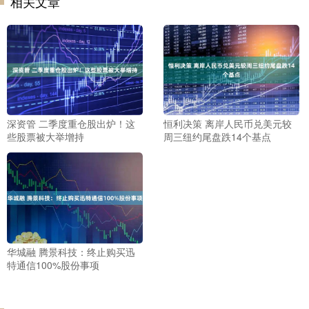
相关文章
深资管 二季度重仓股出炉！这
恒利决策 离岸人民币兑美元较
些股票被大举增持
周三纽约尾盘跌14个基点
华城融 腾景科技：终止购买迅
特通信100%股份事项