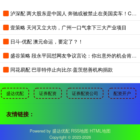
泸深配 两大股东是中国人 奔驰或被禁止在美国卖车！CEO急表态：不惜调整也要保住美国
壹策略 天河又立大功，广州一口气拿下三大产业项目
日斗-优配 澳元命运，要定了？！
盛谷策略 段永平回怼网友争议言论：你出意外的机会肯定更大
同花易配 巴菲特停止向比尔·盖茨慈善机构捐款
盛达优配
证券配资
证券配资公司
配资开户
友情链接：
盛达优配
RSS地图
HTML地图
Powered by
Copyright
© 2023-2026