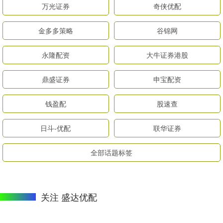
万光证券
奇侠优配
金多多策略
谷锦网
永隆配资
大牛证券港股
鼎盛证券
申宝配资
钱盈配
股速查
日斗-优配
联华证券
全部话题标签
关注 盛达优配