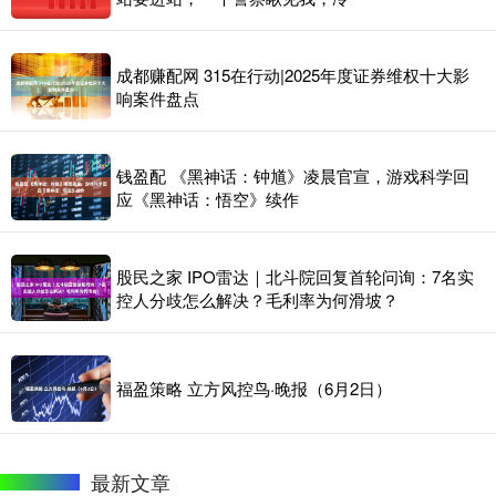
成都赚配网 315在行动|2025年度证券维权十大影
响案件盘点
钱盈配 《黑神话：钟馗》凌晨官宣，游戏科学回
应《黑神话：悟空》续作
股民之家 IPO雷达｜北斗院回复首轮问询：7名实
控人分歧怎么解决？毛利率为何滑坡？
福盈策略 立方风控鸟·晚报（6月2日）
最新文章