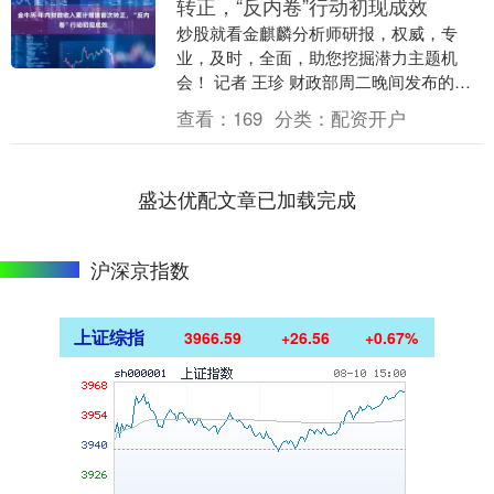
转正，“反内卷”行动初现成效
炒股就看金麒麟分析师研报，权威，专
业，及时，全面，助您挖掘潜力主题机
会！ 记者 王珍 财政部周二晚间发布的数
据显示，1-7月，全国一般公共预算收入
查看：
169
分类：
配资开户
135839亿....
盛达优配文章已加载完成
沪深京指数
上证综指
3966.59
+26.56
+0.67%