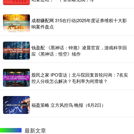
成都赚配网 315在行动|2025年度证券维权十大影
响案件盘点
钱盈配 《黑神话：钟馗》凌晨官宣，游戏科学回
应《黑神话：悟空》续作
股民之家 IPO雷达｜北斗院回复首轮问询：7名实
控人分歧怎么解决？毛利率为何滑坡？
福盈策略 立方风控鸟·晚报（6月2日）
最新文章