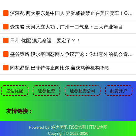
泸深配 两大股东是中国人 奔驰或被禁止在美国卖车！CEO急表态：不惜调整也要保住美国
壹策略 天河又立大功，广州一口气拿下三大产业项目
日斗-优配 澳元命运，要定了？！
盛谷策略 段永平回怼网友争议言论：你出意外的机会肯定更大
同花易配 巴菲特停止向比尔·盖茨慈善机构捐款
盛达优配
证券配资
证券配资公司
配资开户
友情链接：
盛达优配
RSS地图
HTML地图
Powered by
Copyright
© 2023-2026