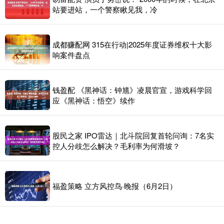
站要进站，一个警察瞅见我，冷
成都赚配网 315在行动|2025年度证券维权十大影
响案件盘点
钱盈配 《黑神话：钟馗》凌晨官宣，游戏科学回
应《黑神话：悟空》续作
股民之家 IPO雷达｜北斗院回复首轮问询：7名实
控人分歧怎么解决？毛利率为何滑坡？
福盈策略 立方风控鸟·晚报（6月2日）