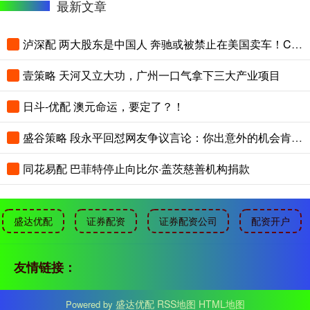
最新文章
泸深配 两大股东是中国人 奔驰或被禁止在美国卖车！CEO急表态：不惜调整也要保住美国
壹策略 天河又立大功，广州一口气拿下三大产业项目
日斗-优配 澳元命运，要定了？！
盛谷策略 段永平回怼网友争议言论：你出意外的机会肯定更大
同花易配 巴菲特停止向比尔·盖茨慈善机构捐款
盛达优配
证券配资
证券配资公司
配资开户
友情链接：
盛达优配
RSS地图
HTML地图
Powered by