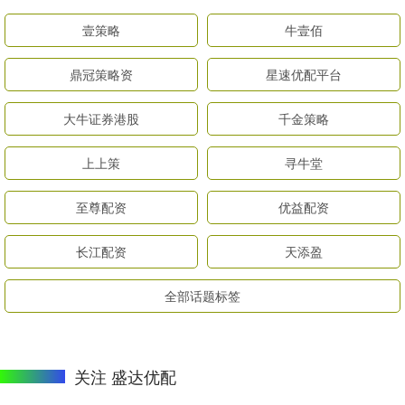
壹策略
牛壹佰
鼎冠策略资
星速优配平台
大牛证券港股
千金策略
上上策
寻牛堂
至尊配资
优益配资
长江配资
天添盈
全部话题标签
关注 盛达优配