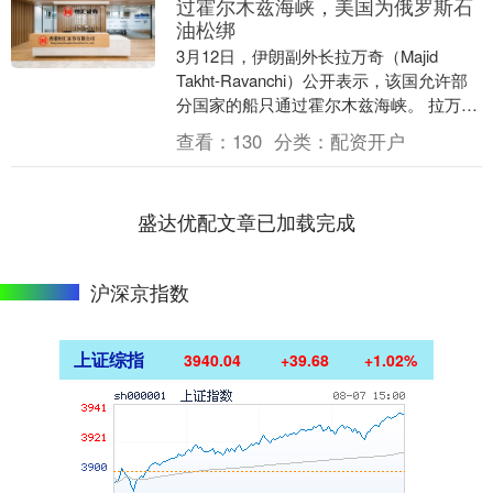
过霍尔木兹海峡，美国为俄罗斯石
油松绑
3月12日，伊朗副外长拉万奇（Majid
Takht-Ravanchi）公开表示，该国允许部
分国家的船只通过霍尔木兹海峡。 拉万奇
透露，一些国家与伊朗就霍尔木兹....
查看：
130
分类：
配资开户
盛达优配文章已加载完成
沪深京指数
上证综指
3940.04
+39.68
+1.02%