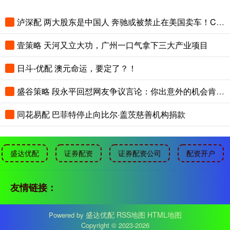
泸深配 两大股东是中国人 奔驰或被禁止在美国卖车！CEO急表态：不惜调整也要保住美国
壹策略 天河又立大功，广州一口气拿下三大产业项目
日斗-优配 澳元命运，要定了？！
盛谷策略 段永平回怼网友争议言论：你出意外的机会肯定更大
同花易配 巴菲特停止向比尔·盖茨慈善机构捐款
盛达优配
证券配资
证券配资公司
配资开户
友情链接：
盛达优配
RSS地图
HTML地图
Powered by
Copyright
© 2023-2026