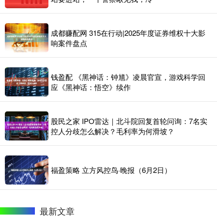
成都赚配网 315在行动|2025年度证券维权十大影
响案件盘点
钱盈配 《黑神话：钟馗》凌晨官宣，游戏科学回
应《黑神话：悟空》续作
股民之家 IPO雷达｜北斗院回复首轮问询：7名实
控人分歧怎么解决？毛利率为何滑坡？
福盈策略 立方风控鸟·晚报（6月2日）
最新文章