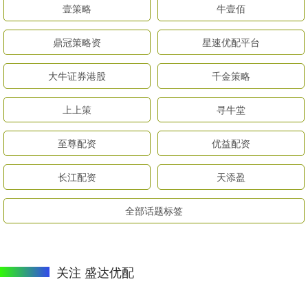
壹策略
牛壹佰
鼎冠策略资
星速优配平台
大牛证券港股
千金策略
上上策
寻牛堂
至尊配资
优益配资
长江配资
天添盈
全部话题标签
关注 盛达优配